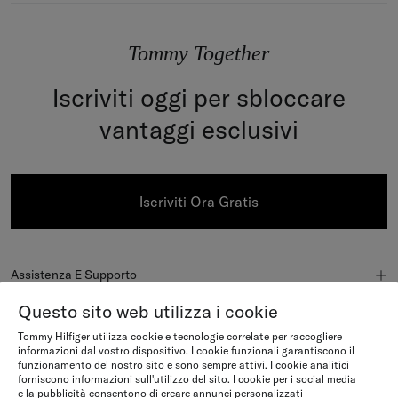
Tommy Together
Iscriviti oggi per sbloccare
vantaggi esclusivi
Iscriviti Ora Gratis
Assistenza E Supporto
Questo sito web utilizza i cookie
FAQ
Tommy Hilfiger
Tommy Hilfiger utilizza cookie e tecnologie correlate per raccogliere
Lo stato dell'ordine
informazioni dal vostro dispositivo. I cookie funzionali garantiscono il
A proposito di noi
funzionamento del nostro sito e sono sempre attivi. I cookie analitici
Iscriviti
forniscono informazioni sull'utilizzo del sito. I cookie per i social media
Consegne
e la pubblicità consentono di creare annunci personalizzati
Redazione